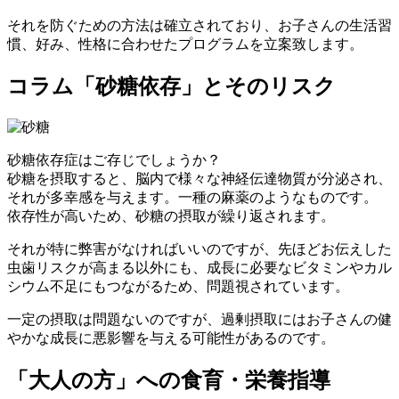
それを防ぐための方法は確立されており、お子さんの生活習
慣、好み、性格に合わせた
プログラムを立案
致します。
コラム
「砂糖依存」とそのリスク
砂糖依存症
はご存じでしょうか？
砂糖を摂取すると、脳内で様々な神経伝達物質が分泌され、
それが
多幸感
を与えます。一種の
麻薬
のようなものです。
依存性が高いため、砂糖の摂取が繰り返されます。
それが特に弊害がなければいいのですが、先ほどお伝えした
虫歯リスクが高まる以外にも、
成長に必要なビタミンやカル
シウム不足
にもつながるため、問題視されています。
一定の摂取は問題ないのですが、過剰摂取にはお子さんの健
やかな成長に悪影響を与える可能性があるのです。
「大人の方」への食育・栄養指導