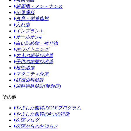
虫歯治療
歯周病・メンテナンス
小児歯科
食育・栄養指導
入れ歯
インプラント
オールオン4
白い詰め物・被せ物
ホワイトニング
大人の歯並び改善
子供の歯並び改善
根管治療
マタニティ外来
妊婦歯科健診
歯科特殊健診(酸蝕症)
その他
やました歯科のCAEプログラム
やました歯科の4つの特徴
医院ブログ
医院からのお知らせ