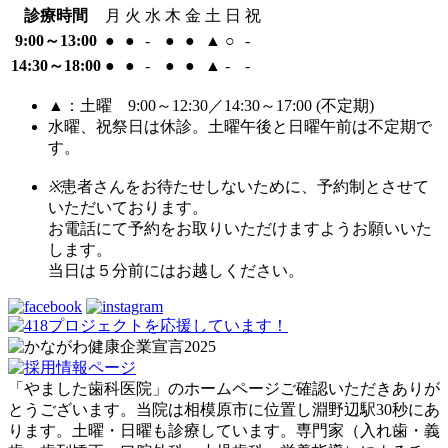
診療時間
月
火
水
木
金
土
日
祝
9:00～13:00
●
●
-
●
●
▲
○
-
14:30～18:00
●
●
-
●
●
▲
-
-
▲：土曜 9:00～12:30／14:30～17:00 (不定期)
水曜、祝祭日は休診。土曜午後と日曜午前は不定期で
す。
※
患者さんをお待たせしないために、予約制とさせて
いただいております。
お電話にて予約をお取りいただけますようお願いいた
します。
当日は５分前にはお越しください。
「やました歯科医院」のホームページご確認いただきありが
とうございます。当院は相模原市に位置し淵野辺駅30秒にあ
ります。土曜・日曜も診療しています。専門家（入れ歯・義