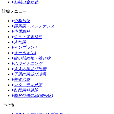
お問い合わせ
診療メニュー
虫歯治療
歯周病・メンテナンス
小児歯科
食育・栄養指導
入れ歯
インプラント
オールオン4
白い詰め物・被せ物
ホワイトニング
大人の歯並び改善
子供の歯並び改善
根管治療
マタニティ外来
妊婦歯科健診
歯科特殊健診(酸蝕症)
その他