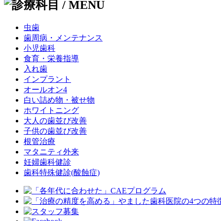
虫歯
歯周病・メンテナンス
小児歯科
食育・栄養指導
入れ歯
インプラント
オールオン4
白い詰め物・被せ物
ホワイトニング
大人の歯並び改善
子供の歯並び改善
根管治療
マタニティ外来
妊婦歯科健診
歯科特殊健診(酸蝕症)